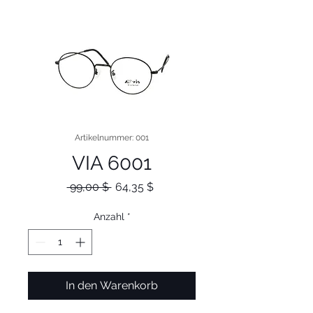
Artikelnummer: 001
VIA 6001
Standardpreis
Sale-
 99,00 $ 
64,35 $
Preis
Anzahl
*
In den Warenkorb